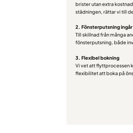
brister utan extra kostna
städningen, rättar vi till d
2. Fönsterputsning ingår
Till skillnad från många an
fönsterputsning, både in
3. Flexibel bokning
Vi vet att flyttprocessen 
flexibilitet att boka på ö