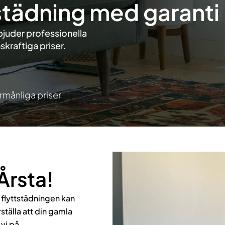
tstädning med garanti
bjuder professionella
skraftiga priser.
rmånliga priser
Årsta!
 flyttstädningen kan
tälla att din gamla
 vi på