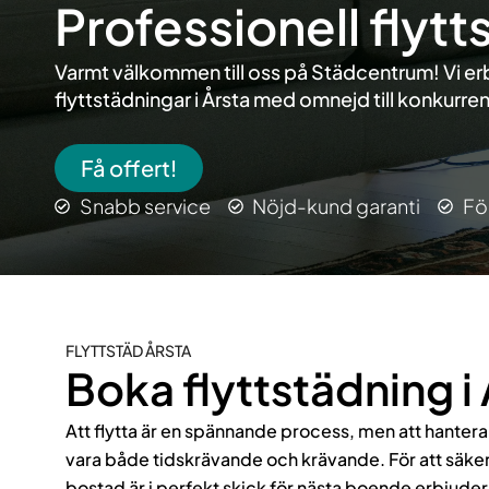
Professionell flyt
Varmt välkommen till oss på Städcentrum! Vi er
flyttstädningar i Årsta med omnejd till konkurren
Få offert!
Snabb service
Nöjd-kund garanti
Fö
FLYTTSTÄD ÅRSTA
Boka flyttstädning i 
Att flytta är en spännande process, men att hantera
vara både tidskrävande och krävande. För att säkers
bostad är i perfekt skick för nästa boende erbjuder