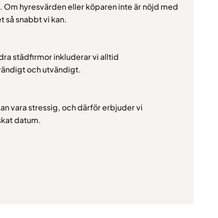
d. Om hyresvärden eller köparen inte är nöjd med
et så snabbt vi kan.
dra städfirmor inkluderar vi alltid
vändigt och utvändigt.
kan vara stressig, och därför erbjuder vi
nskat datum.