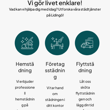
Vi gör livet enklare!
Vad kan vi hjälpa dig med idag? Utforska våra städtjänster
på Lidingö!
Hemstä
Företag
Flyttstä
dning
sstädnin
dning
g
Vi erbjuder
Låt oss
professione
sköta
Vi tar hand
ll
flyttstädnin
om
hemstädnin
gen och
städningen i
g på
lägg din tid
ditt kontor