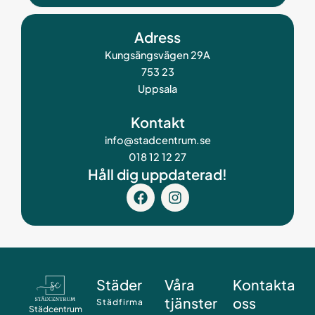
Adress
Kungsängsvägen 29A
753 23
Uppsala
Kontakt
info@stadcentrum.se
018 12 12 27
Håll dig uppdaterad!
F
I
a
n
c
s
e
t
b
a
o
g
o
r
Städer
Våra
Kontakta
k
a
tjänster
oss
m
Städfirma
Städcentrum