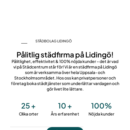
STÄDBOLAG LIDINGÖ
Pålitlig städfirma på Lidingö!
Pålitlighet, effektivitet & 100% nöjda kunder – det är vad
vi på Städcentrum står för! Vi är en städfirma på Lidingö
som är verksamma över hela Uppsala- och
Stockholmsområdet. Hos oss kan privatpersoner och
företag boka städtjänster som underlättar vardagen och
gör livet lite lättare.
25 +
10 +
100%
Olika orter
Års erfarenhet
Nöjda kunder