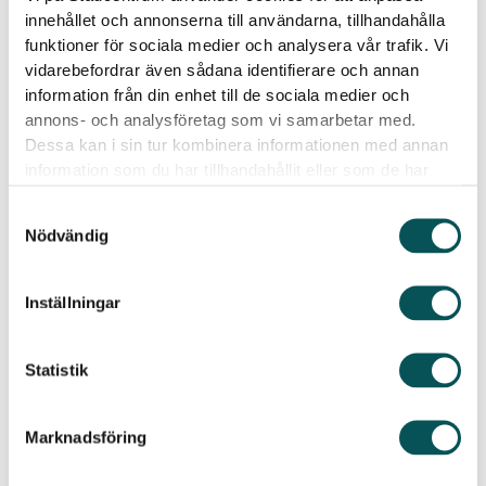
innehållet och annonserna till användarna, tillhandahålla
funktioner för sociala medier och analysera vår trafik. Vi
vidarebefordrar även sådana identifierare och annan
information från din enhet till de sociala medier och
annons- och analysföretag som vi samarbetar med.
Dessa kan i sin tur kombinera informationen med annan
information som du har tillhandahållit eller som de har
samlat in när du har använt deras tjänster.
Vanliga frågor
Samtyckesval
Nödvändig
Vilka tjänster erbjuder ni?
Inställningar
Vi erbjuder tjänster för såväl privatpersoner som
företag! Hos oss kan du boka
Statistik
hemstädning
företagsstädning
visningsstädning
Marknadsföring
trappstädning