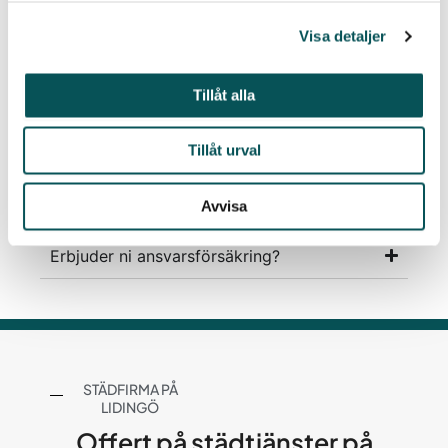
fönsterputsning
storstädning.
Visa detaljer
Tillåt alla
Vilka städer finns ni i?
Tillåt urval
Kan man använda RUT-avdrag?
Avvisa
Erbjuder ni ansvarsförsäkring?
STÄDFIRMA PÅ
LIDINGÖ
Offert på städtjänster på