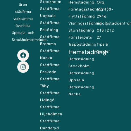
Stockholm
Hemstädning
Org.
är en
Städfirma
Företagsstädning
559438-
städfirma
Uppsala
Flyttstädning
2946
verksamma
Städfirma
Visningsstädning
info@stadcentru
över hela
Enköping
Storstädning
018 12 12
Uppsala- och
Städfirma
Fönsterputs
27
Stockholmsområdet.
Bromma
Trappstädning
Tips &
Hemstädning
Städfirma
F
I
Guider
a
n
Nacka
Hemstädning
c
s
Städfirma
Stockholm
e
t
Enskede
Hemstädning
b
a
Städfirma
Uppsala
o
g
Täby
o
r
Hemstädning
k
a
Städfirma
Nacka
m
Lidingö
Städfirma
Liljeholmen
Städfirma
Danderyd