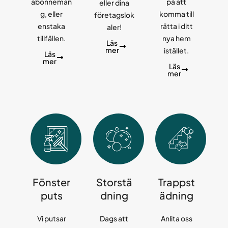
abonneman
på att
eller dina
g, eller
komma till
företagslok
enstaka
rätta i ditt
aler!
tillfällen.
nya hem
Läs
mer
istället.
Läs
mer
Läs
mer
Fönster
Storstä
Trappst
puts
dning
ädning
Vi putsar
Dags att
Anlita oss