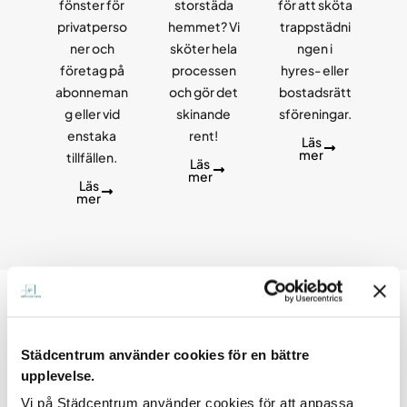
fönster för
storstäda
för att sköta
privatperso
hemmet? Vi
trappstädni
ner och
sköter hela
ngen i
företag på
processen
hyres- eller
abonneman
och gör det
bostadsrätt
g eller vid
skinande
sföreningar.
enstaka
rent!
Läs
mer
tillfällen.
Läs
mer
Läs
mer
Städcentrum använder cookies för en bättre
upplevelse.
Vi på Städcentrum använder cookies för att anpassa