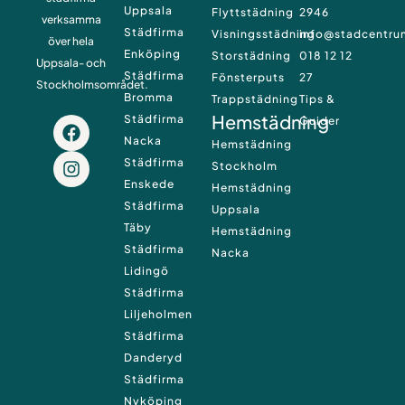
Uppsala
Flyttstädning
2946
verksamma
Städfirma
Visningsstädning
info@stadcentru
över hela
Enköping
Storstädning
018 12 12
Uppsala- och
Städfirma
Fönsterputs
27
Stockholmsområdet.
Bromma
Trappstädning
Tips &
Hemstädning
Städfirma
F
I
Guider
a
n
Nacka
Hemstädning
c
s
Städfirma
Stockholm
e
t
Enskede
Hemstädning
b
a
Städfirma
Uppsala
o
g
Täby
o
r
Hemstädning
k
a
Städfirma
Nacka
m
Lidingö
Städfirma
Liljeholmen
Städfirma
Danderyd
Städfirma
Nyköping