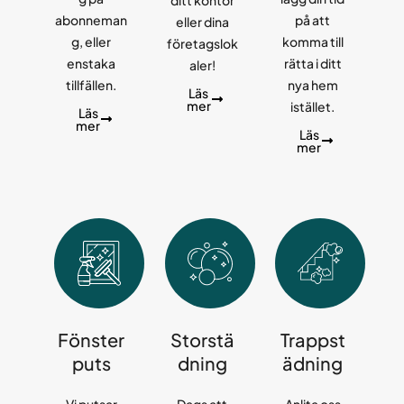
ditt kontor
abonneman
på att
eller dina
g, eller
komma till
företagslok
enstaka
rätta i ditt
aler!
tillfällen.
nya hem
Läs
mer
istället.
Läs
mer
Läs
mer
Fönster
Storstä
Trappst
puts
dning
ädning