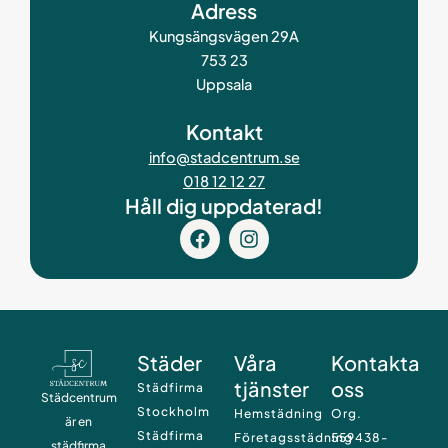
Adress
Kungsängsvägen 29A
753 23
Uppsala
Kontakt
info@stadcentrum.se
018 12 12 27
Håll dig uppdaterad!
F
I
a
n
c
s
e
t
b
a
o
g
o
r
Städer
Våra
Kontakta
k
a
tjänster
oss
m
Städfirma
Städcentrum
Stockholm
Hemstädning
Org.
är en
Städfirma
Företagsstädning
559438-
städfirma