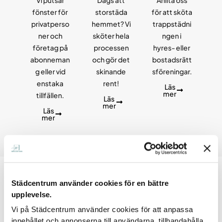
Vi putsar
Dags att
Anlita oss
fönster för
storstäda
för att sköta
privatperso
hemmet? Vi
trappstädni
ner och
sköter hela
ngen i
företag på
processen
hyres- eller
abonneman
och gör det
bostadsrätt
g eller vid
skinande
sföreningar.
enstaka
rent!
Läs
mer
tillfällen.
Läs
mer
Läs
mer
Städcentrum använder cookies för en bättre
upplevelse.
Vi på Städcentrum använder cookies för att anpassa
innehållet och annonserna till användarna, tillhandahålla