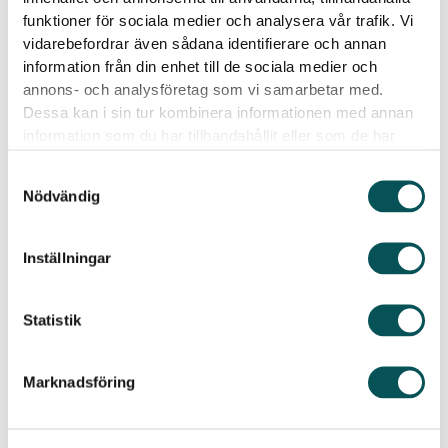
funktioner för sociala medier och analysera vår trafik. Vi
vidarebefordrar även sådana identifierare och annan
information från din enhet till de sociala medier och
annons- och analysföretag som vi samarbetar med.
Dessa kan i sin tur kombinera informationen med annan
information som du har tillhandahållit eller som de har
samlat in när du har använt deras tjänster.
Samtyckesval
Nödvändig
Vanliga frågor
Vilka tjänster erbjuder ni?
Inställningar
Hos oss på Städcentrum kan du hjälp med
Statistik
hemstädning
företagsstädning
Marknadsföring
visningsstädning
trappstädning
fönsterputsning