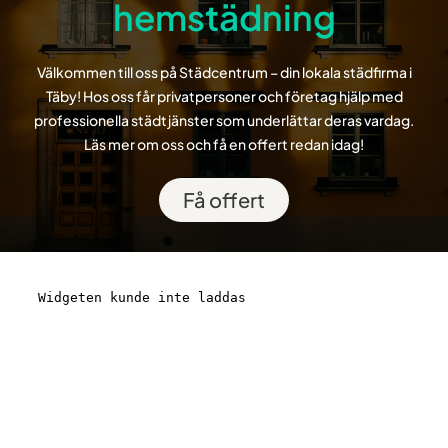
hemstädning
Välkommen till oss på Städcentrum – din lokala städfirma i
Täby! Hos oss får privatpersoner och företag hjälp med
professionella städtjänster som underlättar deras vardag.
Läs mer om oss och få en offert redan idag!
Få offert