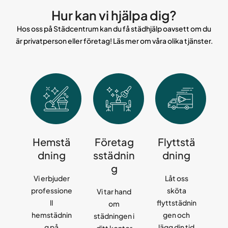
Hur kan vi hjälpa dig?
Hos oss på Städcentrum kan du få städhjälp oavsett om du
är privatperson eller företag! Läs mer om våra olika tjänster.
Hemstä
Företag
Flyttstä
dning
sstädnin
dning
g
Vi erbjuder
Låt oss
professione
sköta
Vi tar hand
ll
flyttstädnin
om
hemstädnin
gen och
städningen i
g på
lägg din tid