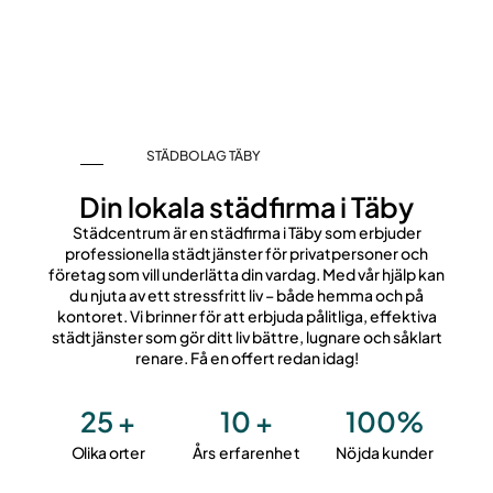
STÄDBOLAG TÄBY
Din lokala städfirma i Täby
Städcentrum är en städfirma i Täby som erbjuder
professionella städtjänster för privatpersoner och
företag som vill underlätta din vardag. Med vår hjälp kan
du njuta av ett stressfritt liv – både hemma och på
kontoret. Vi brinner för att erbjuda pålitliga, effektiva
städtjänster som gör ditt liv bättre, lugnare och såklart
renare. Få en offert redan idag!
25 +
10 +
100%
Olika orter
Års erfarenhet
Nöjda kunder