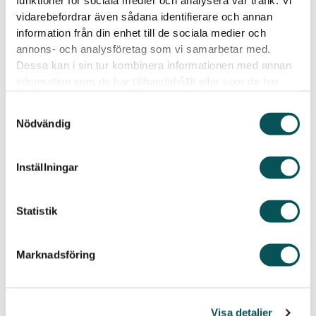
funktioner för sociala medier och analysera vår trafik. Vi
vidarebefordrar även sådana identifierare och annan
information från din enhet till de sociala medier och
annons- och analysföretag som vi samarbetar med.
Dessa kan i sin tur kombinera informationen med annan
information som du har tillhandahållit eller som de har
samlat in när du har använt deras tjänster.
Samtyckesval
Fördelar med att anlita oss
Nödvändig
för fönsterputsning
Det finns många fördelar med att anlita en
Inställningar
professionell städfirma för din fönsterputsning:
Tidsbesparing
: Låt våra experter göra
Statistik
jobbet åt dig, så sparar du tid och energi.
Bättre resultat
: Vi använder professionell
Marknadsföring
utrustning och tekniker som ger ett resultat
som är svårt att uppnå på egen hand.
Säkerhet
: Fönsterputsning kan vara farligt,
särskilt om du har fönster på högre våningar
Visa detaljer