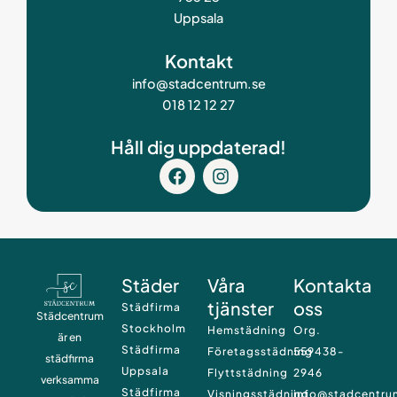
Uppsala
Kontakt
info@stadcentrum.se
018 12 12 27
Håll dig uppdaterad!
F
I
a
n
c
s
e
t
b
a
o
g
o
r
Städer
Våra
Kontakta
k
a
tjänster
oss
m
Städfirma
Städcentrum
Stockholm
Hemstädning
Org.
är en
Städfirma
Företagsstädning
559438-
städfirma
Uppsala
Flyttstädning
2946
verksamma
Städfirma
Visningsstädning
info@stadcentru