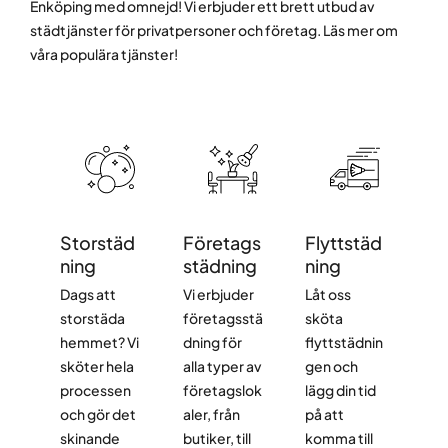
Enköping med omnejd! Vi erbjuder ett brett utbud av
städtjänster för privatpersoner och företag. Läs mer om
våra populära tjänster!
Storstäd
Företags
Flyttstäd
ning
städning
ning
Dags att
Vi erbjuder
Låt oss
storstäda
företagsstä
sköta
hemmet? Vi
dning för
flyttstädnin
sköter hela
alla typer av
gen och
processen
företagslok
lägg din tid
och gör det
aler, från
på att
skinande
butiker, till
komma till