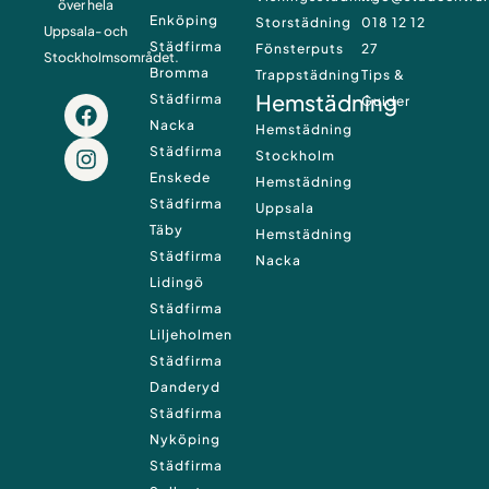
över hela
Enköping
Storstädning
018 12 12
Uppsala- och
Städfirma
Fönsterputs
27
Stockholmsområdet.
Bromma
Trappstädning
Tips &
Hemstädning
Städfirma
F
I
Guider
a
n
Nacka
Hemstädning
c
s
Städfirma
Stockholm
e
t
Enskede
Hemstädning
b
a
Städfirma
Uppsala
o
g
Täby
o
r
Hemstädning
k
a
Städfirma
Nacka
m
Lidingö
Städfirma
Liljeholmen
Städfirma
Danderyd
Städfirma
Nyköping
Städfirma