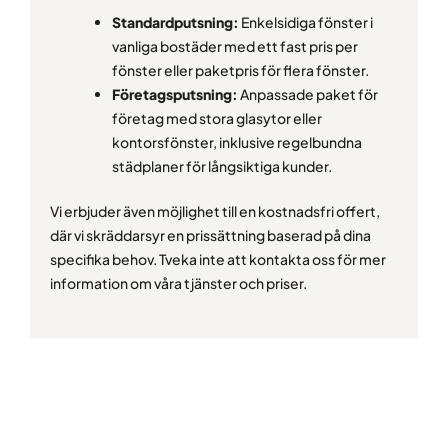
Standardputsning:
Enkelsidiga fönster i
vanliga bostäder med ett fast pris per
fönster eller paketpris för flera fönster.
Företagsputsning:
Anpassade paket för
företag med stora glasytor eller
kontorsfönster, inklusive regelbundna
städplaner för långsiktiga kunder.
Vi erbjuder även möjlighet till en kostnadsfri offert,
där vi skräddarsyr en prissättning baserad på dina
specifika behov. Tveka inte att kontakta oss för mer
information om våra tjänster och priser.