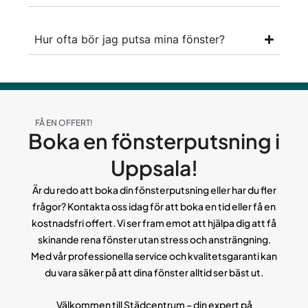
Hur ofta bör jag putsa mina fönster?
FÅ EN OFFERT!
Boka en fönsterputsning i
Uppsala!
Är du redo att boka din fönsterputsning eller har du fler
frågor? Kontakta oss idag för att boka en tid eller få en
kostnadsfri offert. Vi ser fram emot att hjälpa dig att få
skinande rena fönster utan stress och ansträngning.
Med vår professionella service och kvalitetsgaranti kan
du vara säker på att dina fönster alltid ser bäst ut.
Välkommen till Städcentrum – din expert på