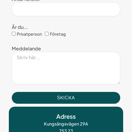
Är du...
Privatperson
Företag
Meddelande
SKICKA
Adress
Kungsängsvägen 29A
753 23