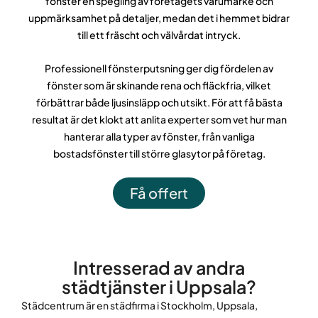
fönster en spegling av företagets varumärke och
uppmärksamhet på detaljer, medan det i hemmet bidrar
till ett fräscht och välvårdat intryck.
Professionell fönsterputsning ger dig fördelen av
fönster som är skinande rena och fläckfria, vilket
förbättrar både ljusinsläpp och utsikt. För att få bästa
resultat är det klokt att anlita experter som vet hur man
hanterar alla typer av fönster, från vanliga
bostadsfönster till större glasytor på företag.
Få offert
Intresserad av andra
städtjänster i Uppsala?
Städcentrum är en städfirma i Stockholm, Uppsala,