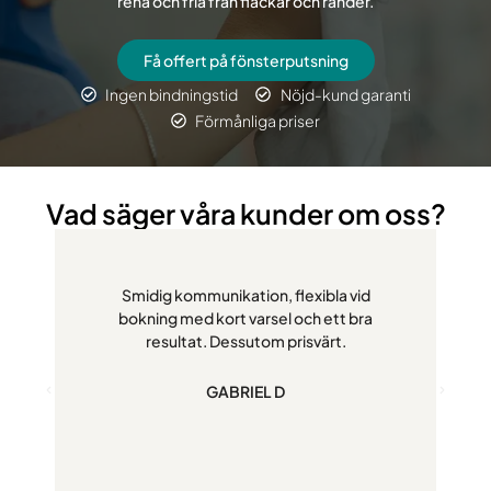
rena och fria från fläckar och ränder.
Få offert på fönsterputsning
Ingen bindningstid
Nöjd-kund garanti
Förmånliga priser
Vad säger våra kunder om oss?
Smidig kommunikation, flexibla vid
bokning med kort varsel och ett bra
resultat. Dessutom prisvärt.
GABRIEL D