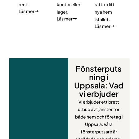
rent!
kontor eller
rätta i ditt
Läs mer
lager.
nya hem
Läs mer
istället.
Läs mer
Fönsterputs
ning i
Uppsala: Vad
vi erbjuder
Vi erbjuder ett brett
utbud av tjänster för
både hem och företag i
Uppsala. Våra
fönsterputsare är
utbildade och erfarna,