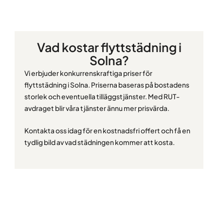
Vad kostar flyttstädning i
Solna?
Vi erbjuder konkurrenskraftiga priser för
flyttstädning i Solna. Priserna baseras på bostadens
storlek och eventuella tilläggstjänster. Med RUT-
avdraget blir våra tjänster ännu mer prisvärda.
Kontakta oss idag för en kostnadsfri offert och få en
tydlig bild av vad städningen kommer att kosta.