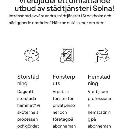
Vi erbjuder ett omfattande
utbud av städtjänster i Solna!
Intresserad av våra andra städtjänster i Stockholm och
närliggande områden? Här kan du läsa mer om dem!
Storstäd
Fönsterp
Hemstäd
ning
uts
ning
Dags att
Vi putsar
Vi erbjuder
storstäda
fönster för
professione
hemmet? Vi
privatperso
ll
sköter hela
ner och
hemstädnin
processen
företag på
g på
och gör det
abonneman
abonneman