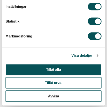
Genomförande
Inställningar
Vårt städteam utför en grundlig städning av
hela bostaden enligt överenskommelsen.
Statistik
Vi tar hand om varje detalj för att säkerställa
ett skinande rent resultat.
Besiktning
Marknadsföring
Efter avslutad städning kan bostaden
inspekteras av hyresvärden eller mäklaren.
Om det skulle finnas något som behöver
Visa detaljer
åtgärdas, åtgärdar vi det kostnadsfritt.
Tillåt alla
Tillåt urval
Vad säger våra kunder om oss?
Avvisa