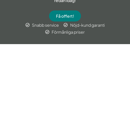
redan idag!
Få offert!
Snabb service
Nöjd-kund garanti
Förmånliga priser