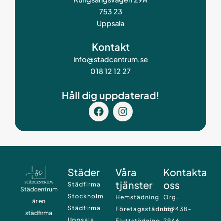
753 23
Uppsala
Kontakt
info@stadcentrum.se
018 12 12 27
Håll dig uppdaterad!
F
I
a
n
c
s
e
t
b
a
o
g
o
r
Städer
Våra
Kontakta
k
a
tjänster
oss
m
Städfirma
Städcentrum
Stockholm
Hemstädning
Org.
är en
Städfirma
Företagsstädning
559438-
städfirma
Uppsala
Flyttstädning
2946