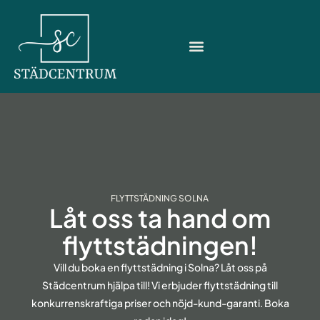
Hoppa
till
innehåll
FLYTTSTÄDNING SOLNA
Låt oss ta hand om
flyttstädningen!
Vill du boka en flyttstädning i Solna? Låt oss på
Städcentrum hjälpa till! Vi erbjuder flyttstädning till
konkurrenskraftiga priser och nöjd-kund-garanti. Boka