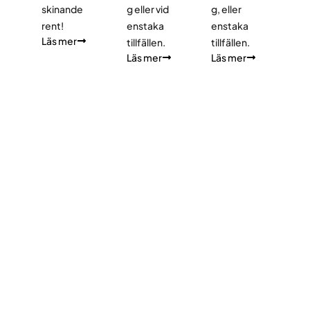
skinande
g eller vid
g, eller
rent!
enstaka
enstaka
Läs mer
tillfällen.
tillfällen.
Läs mer
Läs mer