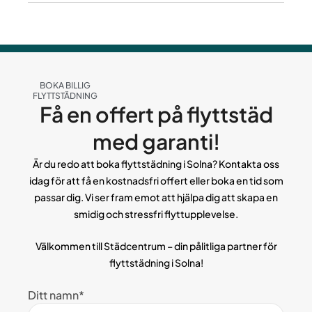
BOKA BILLIG
FLYTTSTÄDNING
Få en offert på flyttstäd
med garanti!
Är du redo att boka flyttstädning i Solna? Kontakta oss
idag för att få en kostnadsfri offert eller boka en tid som
passar dig. Vi ser fram emot att hjälpa dig att skapa en
smidig och stressfri flyttupplevelse.
Välkommen till Städcentrum – din pålitliga partner för
flyttstädning i Solna!
Ditt namn*