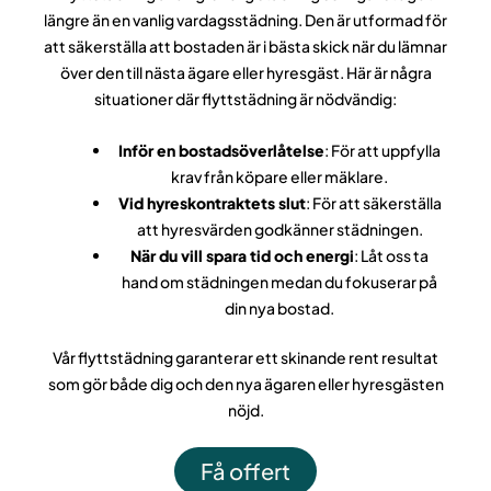
längre än en vanlig vardagsstädning. Den är utformad för
att säkerställa att bostaden är i bästa skick när du lämnar
över den till nästa ägare eller hyresgäst. Här är några
situationer där flyttstädning är nödvändig:
Inför en bostadsöverlåtelse
: För att uppfylla
krav från köpare eller mäklare.
Vid hyreskontraktets slut
: För att säkerställa
att hyresvärden godkänner städningen.
När du vill spara tid och energi
: Låt oss ta
hand om städningen medan du fokuserar på
din nya bostad.
Vår flyttstädning garanterar ett skinande rent resultat
som gör både dig och den nya ägaren eller hyresgästen
nöjd.
Få offert