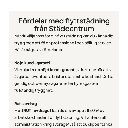
Fördelar med flyttstädning
från Städcentrum
När du väljer oss för din flyttstädning kan du känna dig
trygg med att få en professionell och pålitlig service.
Här är några av fördelarna:
Nöjd kund-garanti
Vi erbjuder en
nöjd kund-garanti
, vilket innebär att vi
åtgärdar eventuella brister utan extra kostnad. Detta
ger dig och den nya ägaren eller hyresgästen
fullständig trygghet.
Rut-avdrag
Med
RUT-avdraget
kan du dra av upp till 50 % av
arbetskostnaden för flyttstädning. Vi hanterar all
administration kring avdraget, så att du slipper tänka