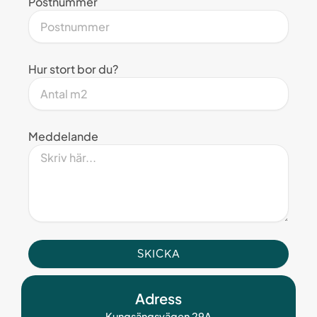
Postnummer
Hur stort bor du?
Meddelande
SKICKA
Adress
Kungsängsvägen 29A