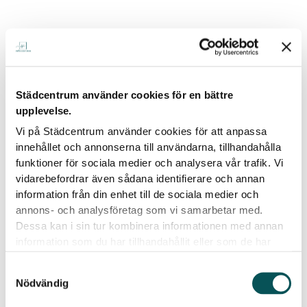
Hur bokar man
flyttstädningen?
Städcentrum använder cookies för en bättre
Att boka flyttstädning hos oss är enkelt och smidigt.
upplevelse.
Här är hur det går till:
Vi på Städcentrum använder cookies för att anpassa
innehållet och annonserna till användarna, tillhandahålla
Kontakt
funktioner för sociala medier och analysera vår trafik. Vi
Kontakta oss via vårt formulär online eller
vidarebefordrar även sådana identifierare och annan
ring oss direkt för att beskriva dina behov. Vi
information från din enhet till de sociala medier och
återkommer snabbt med en kostnadsfri
annons- och analysföretag som vi samarbetar med.
offert baserad på bostadens storlek och
Dessa kan i sin tur kombinera informationen med annan
specifika krav.
information som du har tillhandahållit eller som de har
Bokning
samlat in när du har använt deras tjänster.
Samtyckesval
Vi bokar en tid som passar ditt schema och
Nödvändig
ser till att städningen genomförs i god tid
innan nyckelöverlämningen.