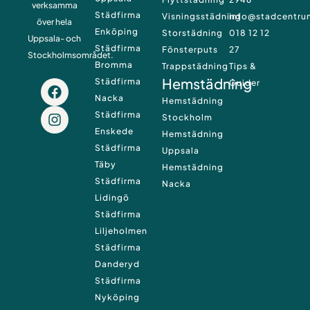
verksamma
Städfirma
Visningsstädning
info@stadcentru
över hela
Enköping
Storstädning
018 12 12
Uppsala- och
Städfirma
Fönsterputs
27
Stockholmsområdet.
Bromma
Trappstädning
Tips &
Hemstädning
Städfirma
F
I
Guider
a
n
Nacka
Hemstädning
c
s
Städfirma
Stockholm
e
t
Enskede
Hemstädning
b
a
Städfirma
Uppsala
o
g
Täby
o
r
Hemstädning
k
a
Städfirma
Nacka
m
Lidingö
Städfirma
Liljeholmen
Städfirma
Danderyd
Städfirma
Nyköping