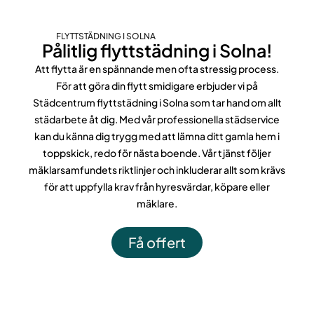
FLYTTSTÄDNING I SOLNA
Pålitlig flyttstädning i Solna!
Att flytta är en spännande men ofta stressig process.
För att göra din flytt smidigare erbjuder vi på
Städcentrum flyttstädning i Solna som tar hand om allt
städarbete åt dig. Med vår professionella städservice
kan du känna dig trygg med att lämna ditt gamla hem i
toppskick, redo för nästa boende. Vår tjänst följer
mäklarsamfundets riktlinjer och inkluderar allt som krävs
för att uppfylla krav från hyresvärdar, köpare eller
mäklare.
Få offert