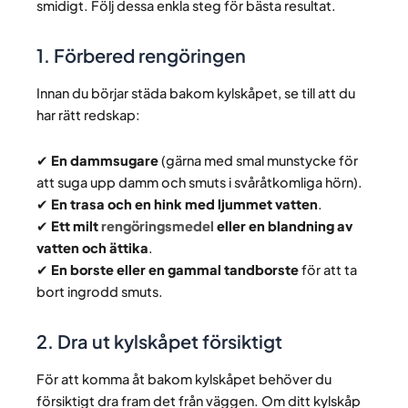
smidigt. Följ dessa enkla steg för bästa resultat.
1. Förbered rengöringen
Innan du börjar städa bakom kylskåpet, se till att du
har rätt redskap:
✔
En dammsugare
(gärna med smal munstycke för
att suga upp damm och smuts i svåråtkomliga hörn).
✔
En trasa och en hink med ljummet vatten
.
✔
Ett milt
rengöringsmedel
eller en blandning av
vatten och ättika
.
✔
En borste eller en gammal tandborste
för att ta
bort ingrodd smuts.
2. Dra ut kylskåpet försiktigt
För att komma åt bakom kylskåpet behöver du
försiktigt dra fram det från väggen. Om ditt kylskåp