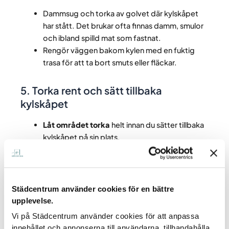
Dammsug och torka av golvet där kylskåpet
har stått. Det brukar ofta finnas damm, smulor
och ibland spilld mat som fastnat.
Rengör väggen bakom kylen med en fuktig
trasa för att ta bort smuts eller fläckar.
5. Torka rent och sätt tillbaka
kylskåpet
Låt området torka
helt innan du sätter tillbaka
kylskåpet på sin plats.
Om kylen har hjul
, rulla den försiktigt tillbaka.
Om den är tung, lyft försiktigt istället för att
skjuta den över golvet för att undvika repor.
Koppla in kylskåpet igen
om du har dragit ur
Städcentrum använder cookies för en bättre
kontakten.
upplevelse.
Vi på Städcentrum använder cookies för att anpassa
innehållet och annonserna till användarna, tillhandahålla