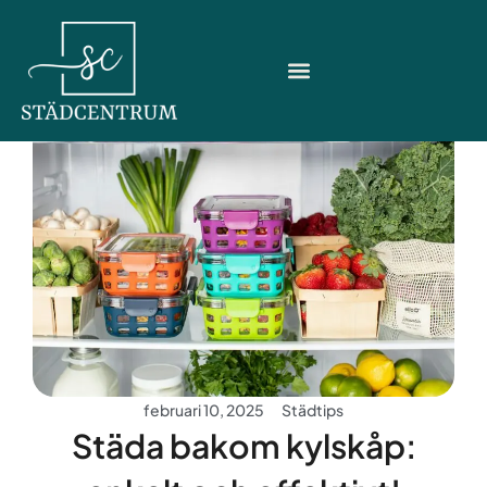
Hoppa
till
innehåll
februari 10, 2025
Städtips
Städa bakom kylskåp: