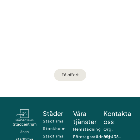
FÅ OFFERT
Vill du ha hjälp med städning?
Få offert
Städer
Våra
Kontakta
tjänster
oss
Städfirma
Städcentrum
Stockholm
Hemstädning
Org.
är en
Städfirma
Företagsstädning
559438-
städfirma