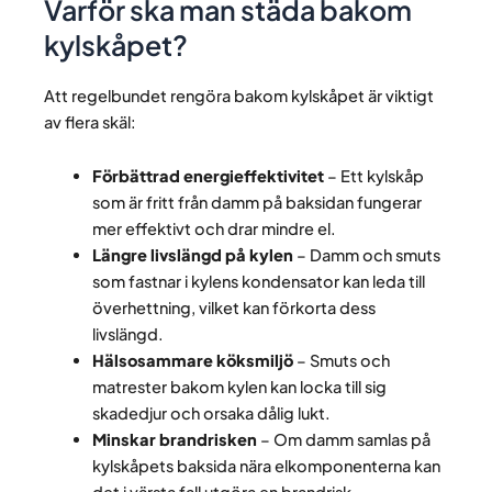
Varför ska man städa bakom
kylskåpet?
Att regelbundet rengöra bakom kylskåpet är viktigt
av flera skäl:
Förbättrad energieffektivitet
– Ett kylskåp
som är fritt från damm på baksidan fungerar
mer effektivt och drar mindre el.
Längre livslängd på kylen
– Damm och smuts
som fastnar i kylens kondensator kan leda till
överhettning, vilket kan förkorta dess
livslängd.
Hälsosammare köksmiljö
– Smuts och
matrester bakom kylen kan locka till sig
skadedjur och orsaka dålig lukt.
Minskar brandrisken
– Om damm samlas på
kylskåpets baksida nära elkomponenterna kan