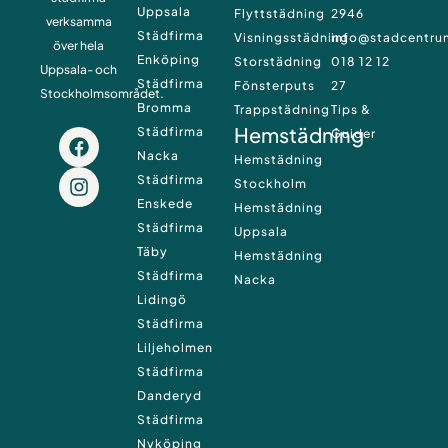
Uppsala
Flyttstädning
2946
verksamma
Städfirma
Visningsstädning
info@stadcentru
över hela
Enköping
Storstädning
018 12 12
Uppsala- och
Städfirma
Fönsterputs
27
Stockholmsområdet.
Bromma
Trappstädning
Tips &
Hemstädning
Städfirma
F
I
Guider
a
n
Nacka
Hemstädning
c
s
Städfirma
Stockholm
e
t
Enskede
Hemstädning
b
a
Städfirma
Uppsala
o
g
Täby
o
r
Hemstädning
k
a
Städfirma
Nacka
m
Lidingö
Städfirma
Liljeholmen
Städfirma
Danderyd
Städfirma
Nyköping