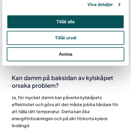
Visa detaljer
Varför luktar det illa bakom kylskåpet?
Tillåt alla
Om det luktar illa bakom kylskåpet kan det bero på
gammal mat, spill eller att damm och smuts samlats
Tillåt urval
under lång tid. Genom att regelbundet rengöra
bakom kylskåpet minskar du risken för dålig lukt.
Avvisa
Tips
:
Så här får du bort dålig lukt i kylskåpet!
Kan damm på baksidan av kylskåpet
orsaka problem?
Ja, för mycket damm kan påverka kylskåpets
effektivitet och göra att det måste jobba hårdare för
att hålla rätt temperatur. Detta kan öka
energiförbrukningen och på sikt förkorta kylens
livslängd.