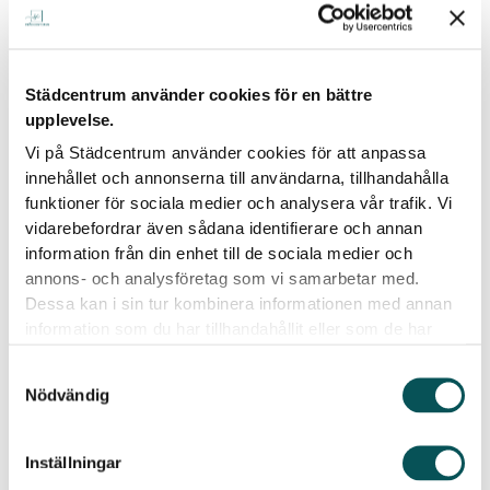
Hur stor är din bostad? (m2):
Städcentrum använder cookies för en bättre
upplevelse.
Beräknat pris:
0
kr
Vi på Städcentrum använder cookies för att anpassa
Fyll i dina uppgifter
innehållet och annonserna till användarna, tillhandahålla
funktioner för sociala medier och analysera vår trafik. Vi
Förnamn:
vidarebefordrar även sådana identifierare och annan
information från din enhet till de sociala medier och
annons- och analysföretag som vi samarbetar med.
Dessa kan i sin tur kombinera informationen med annan
Efternamn:
information som du har tillhandahållit eller som de har
samlat in när du har använt deras tjänster.
Samtyckesval
Nödvändig
Epost:
Inställningar
Telefonnummer: