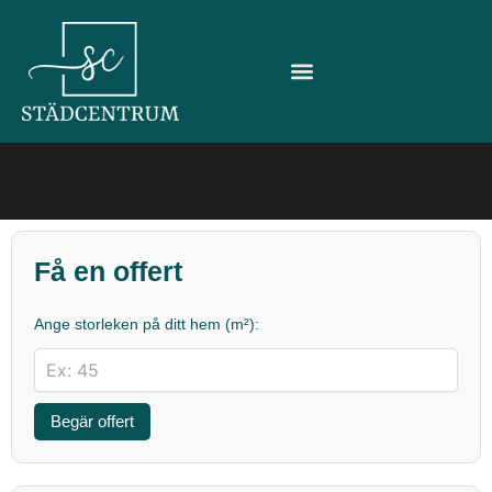
Hoppa
till
innehåll
Få en offert
Ange storleken på ditt hem (m²):
Begär offert