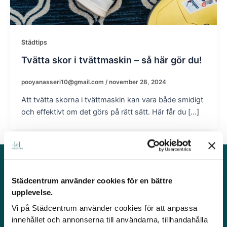
Städtips
Tvätta skor i tvättmaskin – så här gör du!
pooyanasseri10@gmail.com
/
november 28, 2024
Att tvätta skorna i tvättmaskin kan vara både smidigt
och effektivt om det görs på rätt sätt. Här får du […]
Städer
Våra
Kontakta
Städcentrum använder cookies för en bättre
tjänster
oss
Städfirma
Städcentrum
upplevelse.
Stockholm
Hemstädning
Org.
är en
Vi på Städcentrum använder cookies för att anpassa
Städfirma
Företagsstädning
559438-
städfirma
innehållet och annonserna till användarna, tillhandahålla
Uppsala
Flyttstädning
2946
verksamma