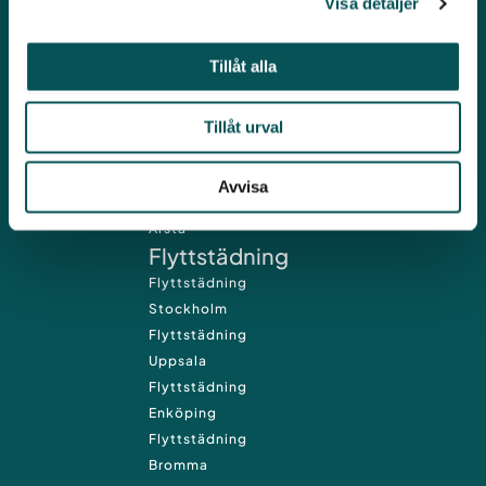
Visa detaljer
Sollentuna
Städfirma
Tillåt alla
Solna
Städfirma
Sundbyberg
Tillåt urval
Städfirma
Vasastan
Avvisa
Städfirma
Årsta
Flyttstädning
Flyttstädning
Stockholm
Flyttstädning
Uppsala
Flyttstädning
Enköping
Flyttstädning
Bromma