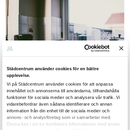
Städcentrum använder cookies för en bättre
upplevelse.
Vi på Städcentrum använder cookies för att anpassa
Städtips
innehållet och annonserna till användarna, tillhandahålla
Städtips: Kalka av kaffebryggare
funktioner för sociala medier och analysera vår trafik. Vi
vidarebefordrar även sådana identifierare och annan
pooyanasseri10@gmail.com
/
mars 19, 2025
information från din enhet till de sociala medier och
Att kalka av kaffebryggaren regelbundet är
annons- och analysföretag som vi samarbetar med.
Dessa kan i sin tur kombinera informationen med annan
avgörande för att din kaffemaskin ska hålla sig i gott