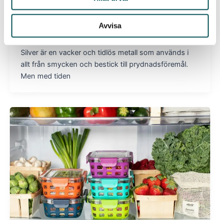
Så här gör du för att putsa silver på rätt
sätt!
Avvisa
pooyanasseri10@gmail.com
/
mars 19, 2025
Silver är en vacker och tidlös metall som används i
allt från smycken och bestick till prydnadsföremål.
Men med tiden