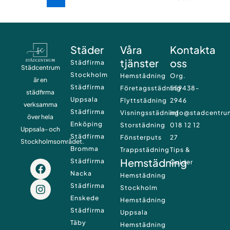
Städer
Våra
Kontakta
tjänster
oss
Städfirma
Städcentrum
Stockholm
Hemstädning
Org.
är en
Städfirma
Företagsstädning
559438-
städfirma
Uppsala
Flyttstädning
2946
verksamma
Städfirma
Visningsstädning
info@stadcentru
över hela
Enköping
Storstädning
018 12 12
Uppsala- och
Städfirma
Fönsterputs
27
Stockholmsområdet.
Bromma
Trappstädning
Tips &
Hemstädning
Städfirma
F
I
Guider
a
n
Nacka
Hemstädning
c
s
Städfirma
Stockholm
e
t
Enskede
Hemstädning
b
a
Städfirma
Uppsala
o
g
Täby
o
r
Hemstädning