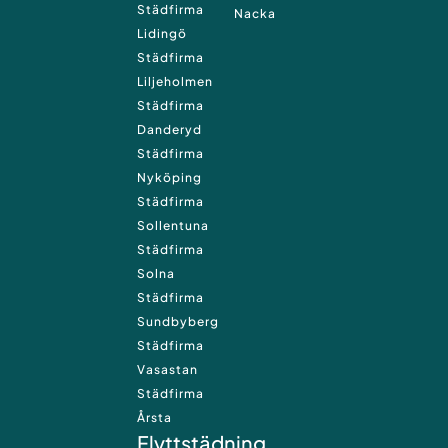
k
a
Städfirma
Nacka
m
Lidingö
Städfirma
Liljeholmen
Städfirma
Danderyd
Städfirma
Nyköping
Städfirma
Sollentuna
Städfirma
Solna
Städfirma
Sundbyberg
Städfirma
Vasastan
Städfirma
Årsta
Flyttstädning