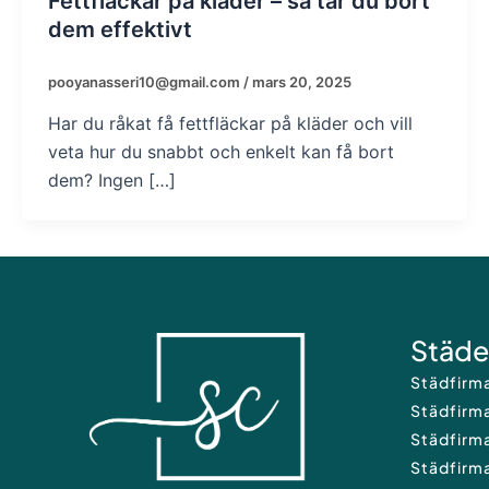
Fettfläckar på kläder – så tar du bort
dem effektivt
pooyanasseri10@gmail.com
/
mars 20, 2025
Har du råkat få fettfläckar på kläder och vill
veta hur du snabbt och enkelt kan få bort
dem? Ingen […]
Städe
Städfirm
Städfirm
Städfirm
Städfirm