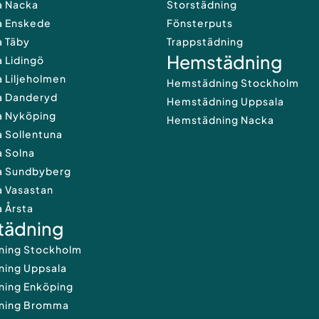
a Nacka
Storstädning
a Enskede
Fönsterputs
a Täby
Trappstädning
Hemstädning
 Lidingö
 Liljeholmen
Hemstädning Stockholm
a Danderyd
Hemstädning Uppsala
a Nyköping
Hemstädning Nacka
 Sollentuna
a Solna
a Sundbyberg
a Vasastan
 Årsta
städning
dning Stockholm
ning Uppsala
ning Enköping
dning Bromma