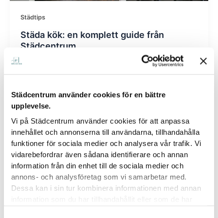
Städtips
Städa kök: en komplett guide från
Städcentrum
pooyanasseri10@gmail.com
/
oktober 14, 2024
De flesta personerna anser att den absolut viktigaste
Städcentrum använder cookies för en bättre
städuppgiften är att städa köket. Köket är den plats
upplevelse.
där vi hanterar
Vi på Städcentrum använder cookies för att anpassa
innehållet och annonserna till användarna, tillhandahålla
funktioner för sociala medier och analysera vår trafik. Vi
vidarebefordrar även sådana identifierare och annan
information från din enhet till de sociala medier och
annons- och analysföretag som vi samarbetar med.
Dessa kan i sin tur kombinera informationen med annan
information som du har tillhandahållit eller som de har
samlat in när du har använt deras tjänster.