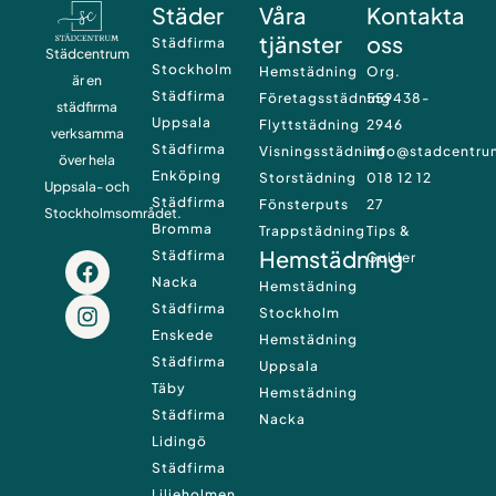
Städer
Våra
Kontakta
tjänster
oss
Städfirma
Städcentrum
Stockholm
Hemstädning
Org.
är en
Städfirma
Företagsstädning
559438-
städfirma
Uppsala
Flyttstädning
2946
verksamma
Städfirma
Visningsstädning
info@stadcentru
över hela
Enköping
Storstädning
018 12 12
Uppsala- och
Städfirma
Fönsterputs
27
Stockholmsområdet.
Bromma
Trappstädning
Tips &
Hemstädning
Städfirma
F
I
Guider
a
n
Nacka
Hemstädning
c
s
Städfirma
Stockholm
e
t
Enskede
Hemstädning
b
a
Städfirma
Uppsala
o
g
Täby
o
r
Hemstädning
k
a
Städfirma
Nacka
m
Lidingö
Städfirma
Liljeholmen