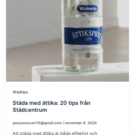
Städtips
Städa med ättika: 20 tips från
Städcentrum
pooyanasseri10@gmail.com
/
november 8, 2024
Att städa med ättika är både effektivt och