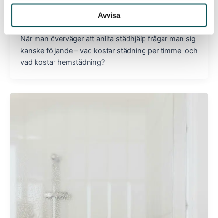
Städcentrum förklarar!
Avvisa
pooyanasseri10@gmail.com
/
juli 2, 2024
När man överväger att anlita städhjälp frågar man sig
kanske följande – vad kostar städning per timme, och
vad kostar hemstädning?