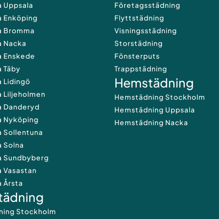
a Uppsala
Företagsstädning
a Enköping
Flyttstädning
a Bromma
Visningsstädning
a Nacka
Storstädning
a Enskede
Fönsterputs
a Täby
Trappstädning
Hemstädning
 Lidingö
 Liljeholmen
Hemstädning Stockholm
a Danderyd
Hemstädning Uppsala
a Nyköping
Hemstädning Nacka
 Sollentuna
a Solna
a Sundbyberg
a Vasastan
 Årsta
städning
dning Stockholm